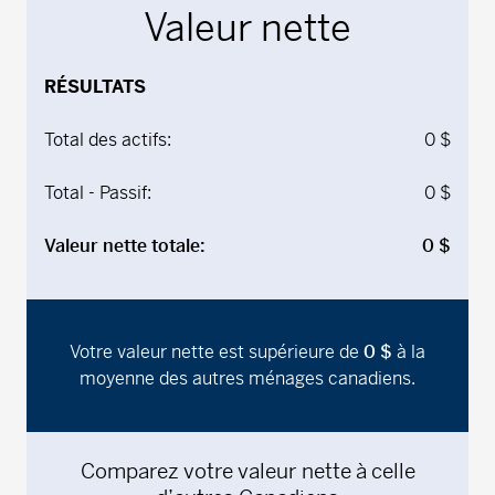
Valeur nette
RÉSULTATS
Total des actifs:
0 $
Total - Passif:
0 $
Valeur nette totale:
0 $
Votre valeur nette est
supérieure
de
0 $
à la
moyenne des autres ménages canadiens.
Comparez votre valeur nette à celle