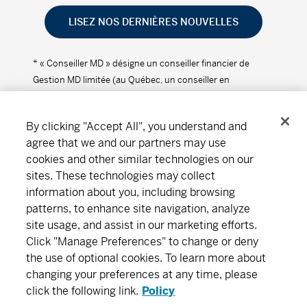
LISEZ NOS DERNIÈRES NOUVELLES
* « Conseiller MD » désigne un conseiller financier de
Gestion MD limitée (au Québec, un conseiller en
placement).
By clicking "Accept All", you understand and
agree that we and our partners may use
cookies and other similar technologies on our
Suivez-nous
Télécharger
sites. These technologies may collect
information about you, including browsing
patterns, to enhance site navigation, analyze
site usage, and assist in our marketing efforts.
Notre organisation
Abonnement
Click "Manage Preferences" to change or deny
the use of optional cookies. To learn more about
Trouver un bureau
Carrières
Salle de presse
changing your preferences at any time, please
click the following link.
Policy