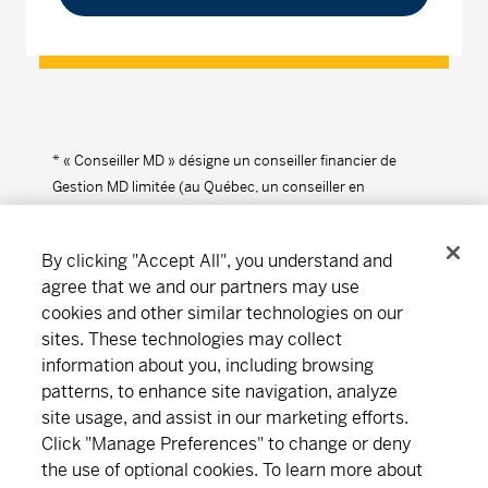
* « Conseiller MD » désigne un conseiller financier de
Gestion MD limitée (au Québec, un conseiller en
placement).
By clicking "Accept All", you understand and
agree that we and our partners may use
cookies and other similar technologies on our
Suivez-nous
Télécharger
sites. These technologies may collect
information about you, including browsing
patterns, to enhance site navigation, analyze
Notre organisation
Abonnement
site usage, and assist in our marketing efforts.
Click "Manage Preferences" to change or deny
the use of optional cookies. To learn more about
Trouver un bureau
Carrières
Salle de presse