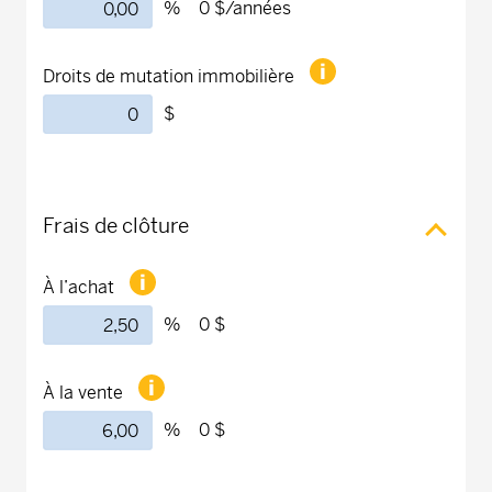
%
0 $
/années
Droits de mutation immobilière
$
Frais de clôture
À l’achat
%
0 $
À la vente
%
0 $