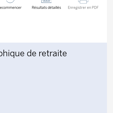
ecommencer
Résultats détaillés
Enregistrer en PDF
hique de retraite
laying Année.
laying Épargne totale. Data ranges from 0 to 0.