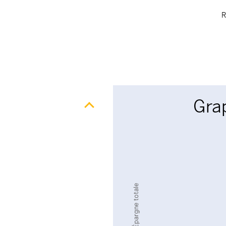
R
Grap
Chart
Chart with 2 data series.
The chart has 1 X axis disp
The chart has 1 Y axis disp
Épargne totale