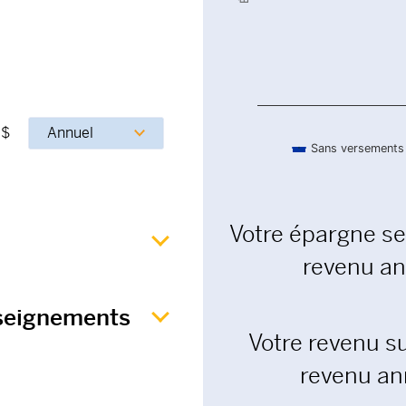
$
Sans versements
End of interactive chart.
Votre épargne s
revenu a
nseignements
Votre revenu s
revenu an