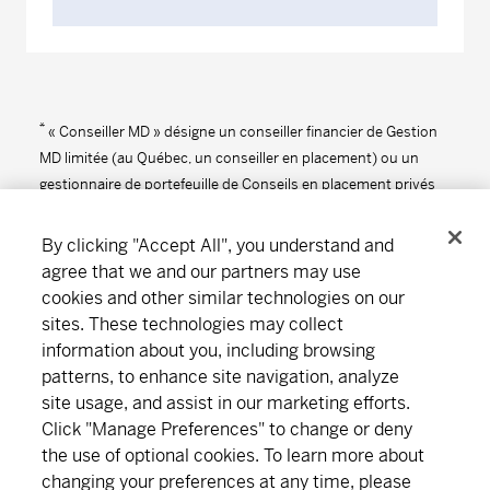
*
« Conseiller MD » désigne un conseiller financier de Gestion
MD limitée (au Québec, un conseiller en placement) ou un
gestionnaire de portefeuille de Conseils en placement privés
MD.
By clicking "Accept All", you understand and
agree that we and our partners may use
cookies and other similar technologies on our
Suivez-nous
Télécharger
sites. These technologies may collect
information about you, including browsing
patterns, to enhance site navigation, analyze
site usage, and assist in our marketing efforts.
Notre organisation
Abonnement
Click "Manage Preferences" to change or deny
the use of optional cookies. To learn more about
Trouver un bureau
Carrières
Salle de presse
changing your preferences at any time, please