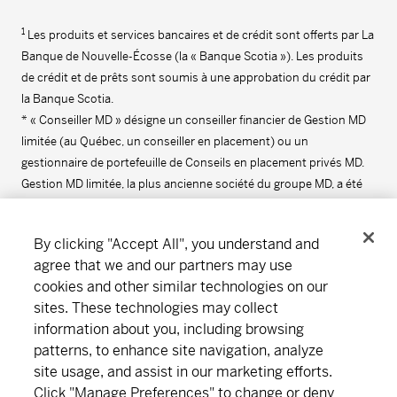
1
Les produits et services bancaires et de crédit sont offerts par La
Banque de Nouvelle-Écosse (la « Banque Scotia »). Les produits
de crédit et de prêts sont soumis à une approbation du crédit par
la Banque Scotia.
* « Conseiller MD » désigne un conseiller financier de Gestion MD
limitée (au Québec, un conseiller en placement) ou un
gestionnaire de portefeuille de Conseils en placement privés MD.
Gestion MD limitée, la plus ancienne société du groupe MD, a été
fondée en 1969. Cliquez
ici
pour obtenir plus d’information sur le
groupe de sociétés MD.
By clicking "Accept All", you understand and
agree that we and our partners may use
cookies and other similar technologies on our
Suivez-nous
Télécharger
sites. These technologies may collect
information about you, including browsing
patterns, to enhance site navigation, analyze
Notre organisation
Abonnement
site usage, and assist in our marketing efforts.
Click "Manage Preferences" to change or deny