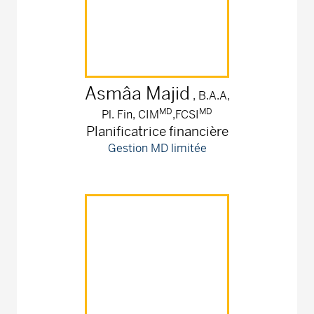
Asmâa
Majid
, B.A.A,
MD
MD
Pl. Fin, CIM
,FCSI
Planificatrice financière
Gestion MD limitée