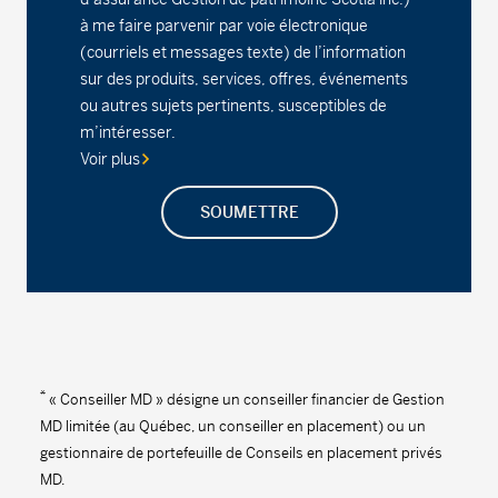
Fonds d’occasions stratégiques MD
à me faire parvenir par voie électronique
(courriels et messages texte) de l’information
Série A - (MDM420)
17,65
-0,02
-0,11
sur des produits, services, offres, événements
ou autres sujets pertinents, susceptibles de
Série D - (MDM8420)
14,80
-0,01
-0,07
m’intéresser.
Voir plus
Série F - (MDM9420)
15,84
-0,02
-0,13
Fonds d'actions canadiennes MD
SOUMETTRE
Série A - (MDM110)
31,90
-0,01
-0,03
Série D - (MDM8110)
16,14
0,00
0,00
Série F - (MDM9110)
15,18
0,00
0,00
*
« Conseiller MD » désigne un conseiller financier de Gestion
Fonds d'actions MD
MD limitée (au Québec, un conseiller en placement) ou un
gestionnaire de portefeuille de Conseils en placement privés
Série A - (MDM050)
41,06
-0,02
-0,05
MD.