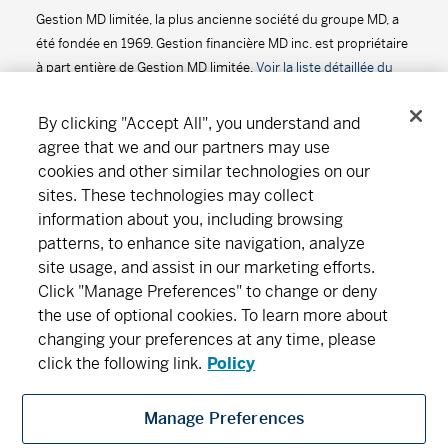
Gestion MD limitée, la plus ancienne société du groupe MD, a
Série D - (MDM8050)
13,48
-0,01
-0,07
été fondée en 1969. Gestion financière MD inc. est propriétaire
à part entière de Gestion MD limitée.
Voir la liste détaillée du
Série F - (MDM9050)
12,97
-0,01
-0,08
groupe de sociétés MD
.
2
Fonds de revenu stable MD
By clicking "Accept All", you understand and
agree that we and our partners may use
Série A - (MDL240)
2,60%
-0,01
-0,10
cookies and other similar technologies on our
Suivez-nous
Télécharger
sites. These technologies may collect
Fonds d'obligations MD
information about you, including browsing
patterns, to enhance site navigation, analyze
Série A - (MDM010)
6,90
-0,02
-0,29
Notre organisation
Abonnement
site usage, and assist in our marketing efforts.
Click "Manage Preferences" to change or deny
Série D - (MDM8010)
9,20
-0,03
-0,33
the use of optional cookies. To learn more about
Trouver un bureau
Carrières
Salle de presse
changing your preferences at any time, please
Série F - (MDM9010)
9,20
-0,03
-0,33
click the following link.
Policy
Fonds international de croissance MD
Manage Preferences
Gestion financière MD regroupe Gestion financière MD inc., Gestion MD limitée,
Série A - (MDM250)
17,78
-0,05
-0,28