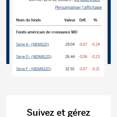
Personnaliser l'affichage
Nom du fonds
Valeur
Diff.
%
Fonds américain de croissance MD
Série A - (MDM120)
29,04
-0,07
-0,24
Série D - (MDM8120)
26,44
-0,06
-0,23
Série F - (MDM9120)
32,91
-0,07
-0,21
Fonds américain de valeur MD
Série A - (MDM270)
22,03
-0,03
-0,14
Série D - (MDM8270)
14,15
-0,02
-0,14
Suivez et gérez