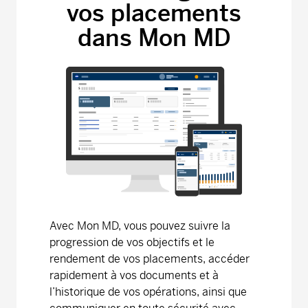
Série F - (MDM9270)
15,15
-0,02
-0,13
vos placements
dans Mon MD
Fonds canadien de croissance modérée
Précision MD
Série A - (MDM040)
27,31
-0,05
-0,18
Série D - (MDM8040)
12,54
-0,03
-0,24
Série F - (MDM9040)
12,36
-0,03
-0,24
Fonds canadien équilibré de croissance
Précision MD
Avec Mon MD, vous pouvez suivre la
Série A - (MDM020)
40,02
-0,04
-0,10
progression de vos objectifs et le
rendement de vos placements, accéder
Série D - (MDM8020)
14,46
-0,02
-0,14
rapidement à vos documents et à
l’historique de vos opérations, ainsi que
Série F - (MDM9020)
13,77
-0,01
-0,07