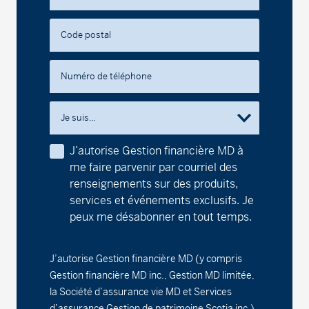
Série F - (MDM9430)
19,08
0,00
0,00
Fonds d’obligations à court terme MD
Code postal
Série A - (MDM030)
10,16
-0,02
-0,20
Numéro de téléphone
Série D - (MDM8030)
9,89
-0,02
-0,20
Je suis...
Série F - (MDM9030)
9,89
-0,02
-0,20
J’autorise Gestion financière MD à
Fonds d’obligations sans combustibles fossiles
me faire parvenir par courriel des
MD
renseignements sur des produits,
services et événements exclusifs. Je
Série A - (MDM440)
8,98
-0,03
-0,33
peux me désabonner en tout temps.
Série D - (MDM8440)
9,41
-0,03
-0,32
J’autorise Gestion financière MD (y compris
Gestion financière MD inc., Gestion MD limitée,
Série F - (MDM9440)
9,49
-0,02
-0,21
la Société d’assurance vie MD et Services
d’assurance Gestion de patrimoine Scotia inc.)