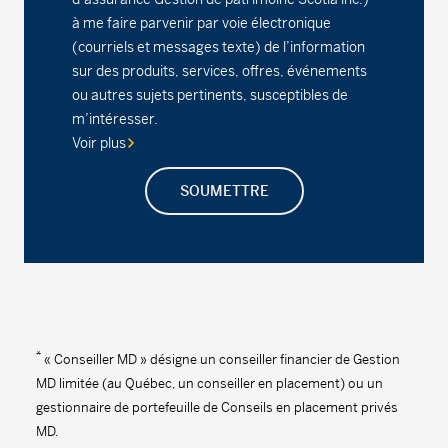
Fonds d’occasions stratégiques MD
à me faire parvenir par voie électronique
(courriels et messages texte) de l’information
Série A - (MDM420)
17,67
-0,07
-0,39
sur des produits, services, offres, événements
ou autres sujets pertinents, susceptibles de
Série D - (MDM8420)
14,81
-0,06
-0,40
m’intéresser.
Voir plus
Série F - (MDM9420)
15,86
-0,06
-0,38
Fonds d'actions canadiennes MD
SOUMETTRE
Série A - (MDM110)
31,91
0,04
0,13
Série D - (MDM8110)
16,14
0,02
0,12
Série F - (MDM9110)
15,18
0,02
0,13
*
« Conseiller MD » désigne un conseiller financier de Gestion
Fonds d'actions MD
MD limitée (au Québec, un conseiller en placement) ou un
gestionnaire de portefeuille de Conseils en placement privés
Série A - (MDM050)
41,08
-0,03
-0,07
MD.