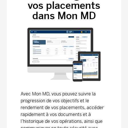
Série F - (MDM9270)
15,17
-0,09
-0,59
vos placements
dans Mon MD
Fonds canadien de croissance modérée
Précision MD
Série A - (MDM040)
27,36
-0,05
-0,18
Série D - (MDM8040)
12,57
-0,02
-0,16
Série F - (MDM9040)
12,39
-0,02
-0,16
Fonds canadien équilibré de croissance
Précision MD
Avec Mon MD, vous pouvez suivre la
Série A - (MDM020)
40,06
-0,02
-0,05
progression de vos objectifs et le
rendement de vos placements, accéder
Série D - (MDM8020)
14,48
0,00
0,00
rapidement à vos documents et à
l’historique de vos opérations, ainsi que
Série F - (MDM9020)
13,78
-0,01
-0,07