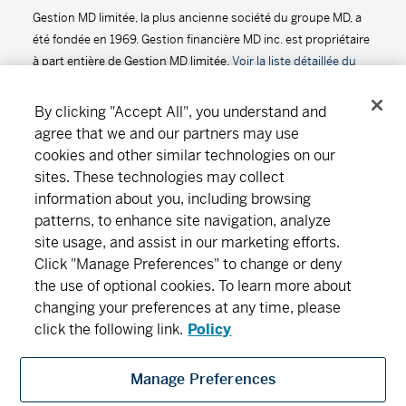
Gestion MD limitée, la plus ancienne société du groupe MD, a
Série D - (MDM8050)
13,49
-0,01
-0,07
été fondée en 1969. Gestion financière MD inc. est propriétaire
à part entière de Gestion MD limitée.
Voir la liste détaillée du
Série F - (MDM9050)
12,98
-0,01
-0,08
groupe de sociétés MD
.
2
Fonds de revenu stable MD
By clicking "Accept All", you understand and
agree that we and our partners may use
Série A - (MDL240)
2,61%
-0,01
-0,10
cookies and other similar technologies on our
Suivez-nous
Télécharger
sites. These technologies may collect
Fonds d'obligations MD
information about you, including browsing
patterns, to enhance site navigation, analyze
Série A - (MDM010)
6,92
0,00
0,00
Notre organisation
Abonnement
site usage, and assist in our marketing efforts.
Click "Manage Preferences" to change or deny
Série D - (MDM8010)
9,23
0,00
0,00
the use of optional cookies. To learn more about
Trouver un bureau
Carrières
Salle de presse
changing your preferences at any time, please
Série F - (MDM9010)
9,23
0,00
0,00
click the following link.
Policy
Fonds international de croissance MD
Manage Preferences
Gestion financière MD regroupe Gestion financière MD inc., Gestion MD limitée,
Série A - (MDM250)
17,83
-0,06
-0,34