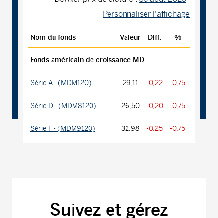
Personnaliser l'affichage
Nom du fonds
Valeur
Diff.
%
Fonds américain de croissance MD
Série A - (MDM120)
29,11
-0,22
-0,75
Série D - (MDM8120)
26,50
-0,20
-0,75
Série F - (MDM9120)
32,98
-0,25
-0,75
Fonds américain de valeur MD
Série A - (MDM270)
22,06
-0,13
-0,59
Série D - (MDM8270)
14,17
-0,09
-0,63
Suivez et gérez