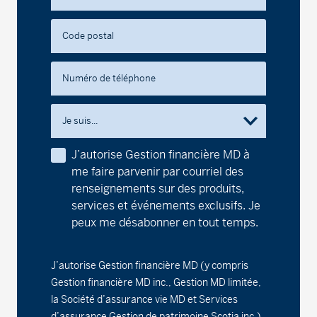
Série F - (MDM9430)
19,08
-0,11
-0,57
Fonds d’obligations à court terme MD
Code postal
Série A - (MDM030)
10,18
0,00
0,00
Numéro de téléphone
Série D - (MDM8030)
9,91
0,00
0,00
Je suis...
Série F - (MDM9030)
9,91
0,01
0,10
J’autorise Gestion financière MD à
Fonds d’obligations sans combustibles fossiles
me faire parvenir par courriel des
MD
renseignements sur des produits,
services et événements exclusifs. Je
Série A - (MDM440)
9,01
0,00
0,00
peux me désabonner en tout temps.
Série D - (MDM8440)
9,44
0,00
0,00
J’autorise Gestion financière MD (y compris
Gestion financière MD inc., Gestion MD limitée,
Série F - (MDM9440)
9,51
-0,01
-0,11
la Société d’assurance vie MD et Services
d’assurance Gestion de patrimoine Scotia inc.)