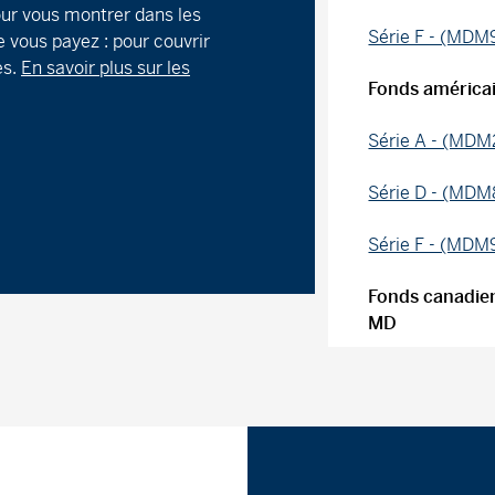
ur vous montrer dans les
Série F - (MDM
 vous payez : pour couvrir
es.
En savoir plus sur les
Fonds américa
Série A - (MDM
Série D - (MD
Série F - (MDM
Fonds canadie
MD
Série A - (MD
Série D - (MD
Série F - (MD