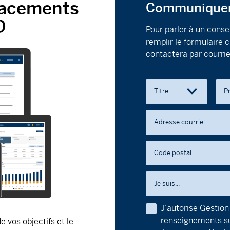
placements
Communiquer 
Fonds canadien
D
MD
Pour parler à un consei
remplir le formulaire
Série A - (MDM
contactera par courrie
Série D - (MD
Titre
P
Série F - (MDM
Adresse courriel
Fonds collecti
GPPMD
Code postal
Série D - (MDP
Je suis...
Série F - (MDP
J’autorise Gestion
Fonds collectif
renseignements sur
 vos objectifs et le
4
GPPMD