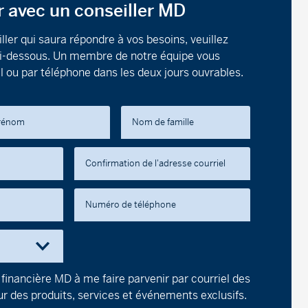
avec un conseiller MD
 équilibré de croissance Précision
ller qui saura répondre à vos besoins, veuillez
 ci-dessous. Un membre de notre équipe vous
020)
40,02
-0,04
-0,10
l ou par téléphone dans les deux jours ouvrables.
M8020)
14,46
-0,02
-0,14
rénom
Nom de famille
9020)
13,77
-0,01
-0,07
Confirmation de l'adresse courriel
f d’actions de marchés émergents
Numéro de téléphone
8600)
13,52
-0,07
-0,52
9600)
15,29
-0,08
-0,52
 financière MD à me faire parvenir par courriel des
 indiciel d’actions américaines
 des produits, services et événements exclusifs.