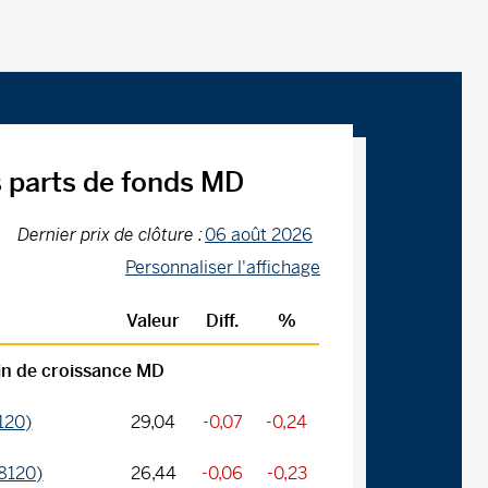
s parts de fonds MD
Dernier prix de clôture :
06 août 2026
Personnaliser l'affichage
Valeur
Diff.
%
in de croissance MD
120)
29,04
-0,07
-0,24
8120)
26,44
-0,06
-0,23