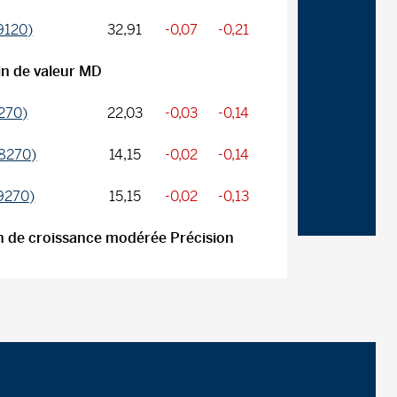
9120)
32,91
-0,07
-0,21
in de valeur MD
270)
22,03
-0,03
-0,14
M8270)
14,15
-0,02
-0,14
9270)
15,15
-0,02
-0,13
n de croissance modérée Précision
M040)
27,31
-0,05
-0,18
M8040)
12,54
-0,03
-0,24
M9040)
12,36
-0,03
-0,24